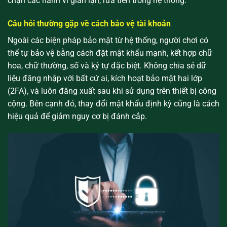
chặn các hành vi gian lận, rửa tiền trong hệ thống.
Câu hỏi thường gặp về cách bảo vệ tài khoản
Ngoài các biện pháp bảo mật từ hệ thống, người chơi có
thể tự bảo vệ bằng cách đặt mật khẩu mạnh, kết hợp chữ
hoa, chữ thường, số và ký tự đặc biệt. Không chia sẻ dữ
liệu đăng nhập với bất cứ ai, kích hoạt bảo mật hai lớp
(2FA), và luôn đăng xuất sau khi sử dụng trên thiết bị công
cộng. Bên cạnh đó, thay đổi mật khẩu định kỳ cũng là cách
hiệu quả để giảm nguy cơ bị đánh cắp.