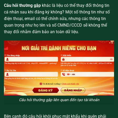
Câu hỏi thường gặp
khác là liệu có thể thay đổi thông tin
cá nhân sau khi đăng ký không? Một số thông tin như số
điện thoại, email có thể chỉnh sửa, nhưng các thông tin
quan trọng như họ tên và số CMND/CCCD sẽ không thể
thay đổi nhằm đảm bảo an toàn dữ liệu.
Câu hỏi thường gặp liên quan đến tạo tài khoản
Bên cạnh đó câu hỏi khôi phục mật khẩu khi quên phải