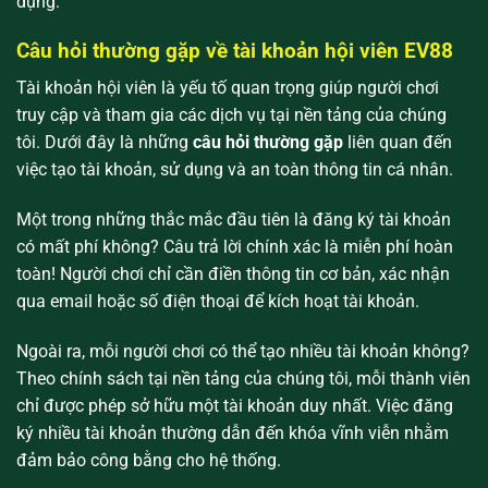
dụng.
Câu hỏi thường gặp về tài khoản hội viên EV88
Tài khoản hội viên là yếu tố quan trọng giúp người chơi
truy cập và tham gia các dịch vụ tại nền tảng của chúng
tôi. Dưới đây là những
câu hỏi thường gặp
liên quan đến
việc tạo tài khoản, sử dụng và an toàn thông tin cá nhân.
Một trong những thắc mắc đầu tiên là đăng ký tài khoản
có mất phí không? Câu trả lời chính xác là miễn phí hoàn
toàn! Người chơi chỉ cần điền thông tin cơ bản, xác nhận
qua email hoặc số điện thoại để kích hoạt tài khoản.
Ngoài ra, mỗi người chơi có thể tạo nhiều tài khoản không?
Theo chính sách tại nền tảng của chúng tôi, mỗi thành viên
chỉ được phép sở hữu một tài khoản duy nhất. Việc đăng
ký nhiều tài khoản thường dẫn đến khóa vĩnh viễn nhằm
đảm bảo công bằng cho hệ thống.